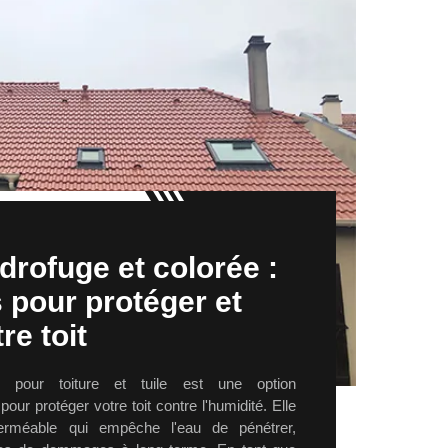
drofuge et colorée :
 pour protéger et
re toit
e pour toiture et tuile est une option
pour protéger votre toit contre l'humidité. Elle
erméable qui empêche l'eau de pénétrer,