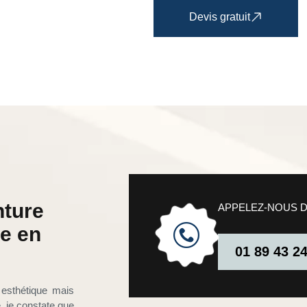
Devis gratuit
nture
APPELEZ-NOUS 
re en
01 89 43 2
 esthétique mais
e, je constate que