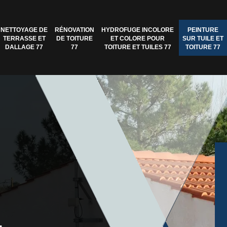
NETTOYAGE DE
RÉNOVATION
HYDROFUGE INCOLORE
PEINTURE
TERRASSE ET
DE TOITURE
ET COLORE POUR
SUR TUILE ET
DALLAGE 77
77
TOITURE ET TUILES 77
TOITURE 77